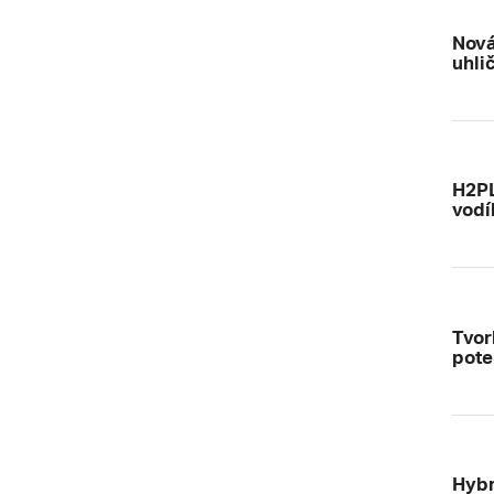
Nová
uhli
H2PL
vodí
Tvor
pote
Hybr