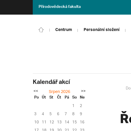
Přírodovědecká fakulta
Centrum
Personální složení
Kalendář akcí
Do
<<
>>
Srpen 2026
Po
Út
St
Čt
Pá
So
Ne
1
2
3
4
5
6
7
8
9
Ř
10
11
12
13
14
15
16
17
18
19
20
21
22
23