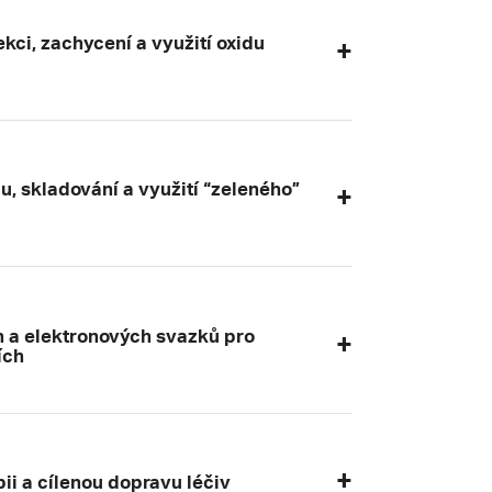
ci, zachycení a využití oxidu
 skladování a využití “zeleného”
h a elektronových svazků pro
ích
i a cílenou dopravu léčiv