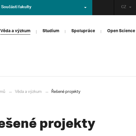
Součásti fakulty
CZ
Věda a výzkum
Studium
Spolupráce
Open Science
mů
Věda a výzkum
Řešené projekty
ešené projekty