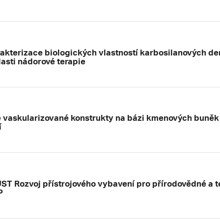
akterizace biologických vlastností karbosilanových den
lasti nádorové terapie
 vaskularizované konstrukty na bázi kmenových buněk 
í
ST Rozvoj přístrojového vybavení pro přírodovědné a 
P