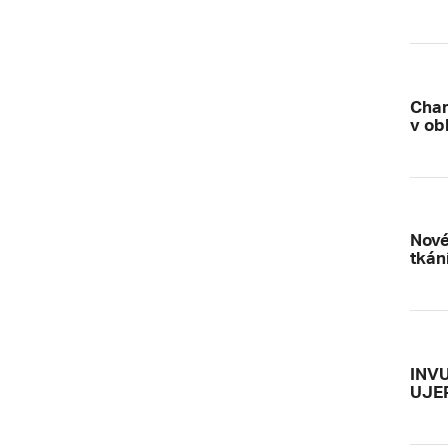
Char
v ob
Nové
tkán
INVU
UJE