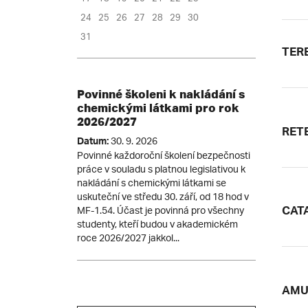
24
25
26
27
28
29
30
31
TERE
Povinné školeni k nakládání s
chemickými látkami pro rok
2026/2027
RETE
30. 9. 2026
Datum:
Povinné každoroční školení bezpečnosti
práce v souladu s platnou legislativou k
nakládání s chemickými látkami se
uskuteční ve středu 30. září, od 18 hod v
MF-1.54. Účast je povinná pro všechny
CATA
studenty, kteří budou v akademickém
roce 2026/2027 jakkol...
AMUL