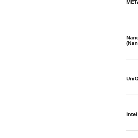
META
Nano
(Nan
UniQ
Inte