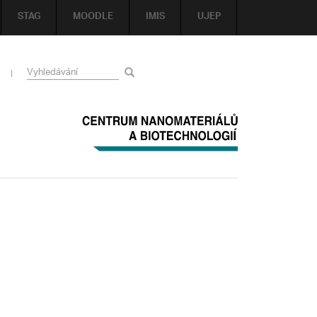
STAG
MOODLE
IMIS
UJEP