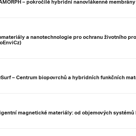
MORPH – pokročilé hybridní nanovlákenné membrány 
materiály a nanotechnologie pro ochranu životního pro
oEnviCz)
Surf – Centrum biopovrchů a hybridních funkčních mat
ligentní magnetické materiály: od objemových systémů 