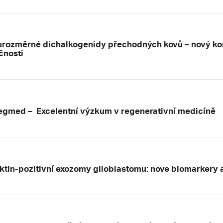
rozměrné dichalkogenidy přechodných kovů – nový kon
čnosti
gmed – Excelentní výzkum v regenerativní medicíně
ktin-pozitivní exozomy glioblastomu: nove biomarkery 