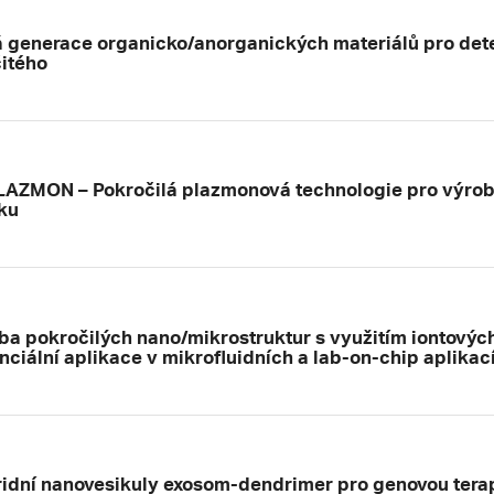
 generace organicko/anorganických materiálů pro detek
čitého
AZMON – Pokročilá plazmonová technologie pro výrobu,
ku
ba pokročilých nano/mikrostruktur s využitím iontovýc
nciální aplikace v mikrofluidních a lab-on-chip aplikac
idní nanovesikuly exosom-dendrimer pro genovou terapi